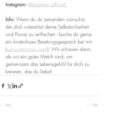
Instagram:
@taramay_official 
Info: 
Wenn du dir jemanden wünschst, 
der dich unterstützt deine Selbstsicherheit 
und Power zu entfachen - buche dir gerne 
ein kostenloses Beratungsgespräch bei mir 
(
www.tara-may.com
). Wir schauen dann, 
ob wir ein gutes Match sind, um 
gemeinsam das Lebensgefühl für dich zu 
kreieren, das du liebst!
Aktuelle Beiträge
Alle ansehen