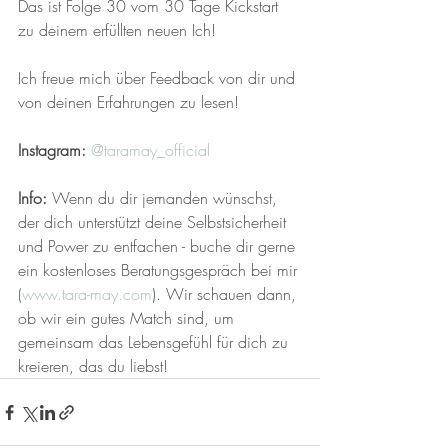
Das ist Folge 30 vom 30 Tage Kickstart 
zu deinem erfüllten neuen Ich!
Ich freue mich über Feedback von dir und 
von deinen Erfahrungen zu lesen!
Instagram:
@taramay_official 
Info: 
Wenn du dir jemanden wünschst, 
der dich unterstützt deine Selbstsicherheit 
und Power zu entfachen - buche dir gerne 
ein kostenloses Beratungsgespräch bei mir 
(
www.tara-may.com
). Wir schauen dann, 
ob wir ein gutes Match sind, um 
gemeinsam das Lebensgefühl für dich zu 
kreieren, das du liebst!